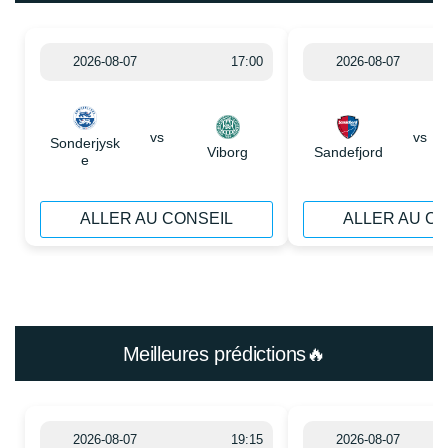
2026-08-07
17:00
2026-08-07
vs
vs
Sonderjysk
Viborg
Sandefjord
e
ALLER AU CONSEIL
ALLER AU C
Meilleures prédictions🔥
2026-08-07
19:15
2026-08-07