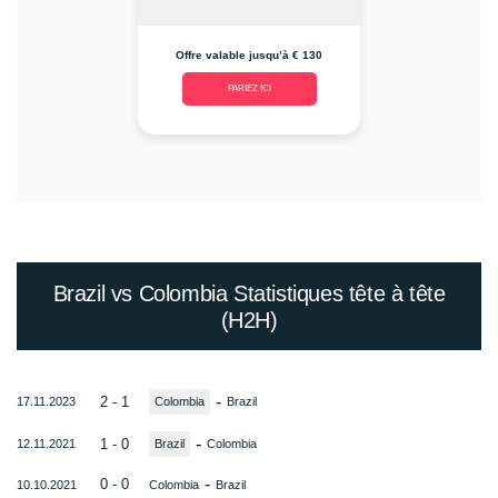
Offre valable jusqu’à € 130
PARIEZ ICI
Brazil vs Colombia Statistiques tête à tête
(H2H)
-
2 - 1
17.11.2023
Colombia
Brazil
-
1 - 0
12.11.2021
Brazil
Colombia
-
0 - 0
10.10.2021
Colombia
Brazil