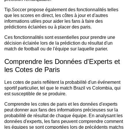
Tip.Soccer propose également des fonctionnalités telles
que les scores en direct, les côtes à jour et d'autres
informations utiles pour aider les fans à faire des
prédictions éclairées ou à placer des paris.
Ces fonctionnalités sont essentielles pour prendre une
décision éclairée lors de la prédiction du résultat d'un
match de football ou de l'équipe sur laquelle parier.
Comprendre les Données d'Experts et
les Cotes de Paris
Les cotes de paris reflètent la probabilité d'un événement
sportif particulier, tel que le match Brazil vs Colombia, qui
est susceptible de se produire.
Comprendre les cotes de paris et les données d'experts
peut donner aux fans des informations précieuses sur la
probabilité de résultat de chaque équipe. En analysant les
données d'experts, les fans peuvent comprendre comment
les équipes se sont comportées lors de précédents matchs