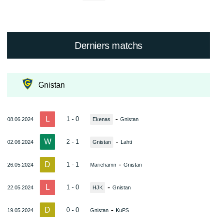
Derniers matchs
Gnistan
L
-
1 - 0
08.06.2024
Ekenas
Gnistan
W
-
2 - 1
02.06.2024
Gnistan
Lahti
D
-
1 - 1
26.05.2024
Mariehamn
Gnistan
L
-
1 - 0
22.05.2024
HJK
Gnistan
D
-
0 - 0
19.05.2024
Gnistan
KuPS