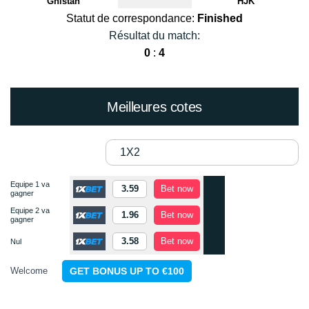
Gnistan
HJK
Statut de correspondance:
Finished
Résultat du match:
0
:
4
Meilleures cotes
1X2
Equipe 1 va
Eq
3.59
Bet now
gagner
ga
Equipe 2 va
Eq
1.96
Bet now
gagner
ga
3.58
Bet now
Nul
Nu
Welcome
GET BONUS UP TO €100