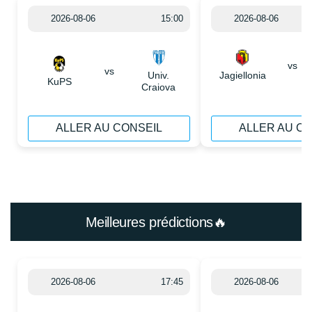
2026-08-06
15:00
2026-08-06
vs
vs
Univ.
Jagiellonia
KuPS
Craiova
ALLER AU CONSEIL
ALLER AU C
Meilleures prédictions🔥
2026-08-06
17:45
2026-08-06