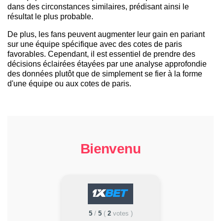
dans des circonstances similaires, prédisant ainsi le
résultat le plus probable.
De plus, les fans peuvent augmenter leur gain en pariant
sur une équipe spécifique avec des cotes de paris
favorables. Cependant, il est essentiel de prendre des
décisions éclairées étayées par une analyse approfondie
des données plutôt que de simplement se fier à la forme
d'une équipe ou aux cotes de paris.
Bienvenu
5
/
5
(
2
votes
)