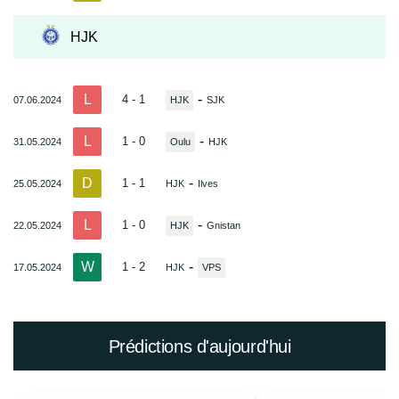
HJK
L
-
4 - 1
07.06.2024
HJK
SJK
L
-
1 - 0
31.05.2024
Oulu
HJK
D
-
1 - 1
25.05.2024
HJK
Ilves
L
-
1 - 0
22.05.2024
HJK
Gnistan
W
-
1 - 2
17.05.2024
HJK
VPS
Prédictions d'aujourd'hui