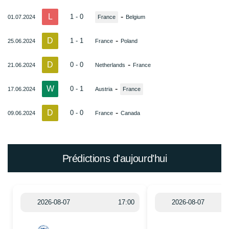
L
-
1 - 0
01.07.2024
France
Belgium
D
-
1 - 1
25.06.2024
France
Poland
D
-
0 - 0
21.06.2024
Netherlands
France
W
-
0 - 1
17.06.2024
Austria
France
D
-
0 - 0
09.06.2024
France
Canada
Prédictions d'aujourd'hui
2026-08-07
17:00
2026-08-07