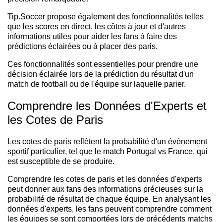
Tip.Soccer propose également des fonctionnalités telles
que les scores en direct, les côtes à jour et d'autres
informations utiles pour aider les fans à faire des
prédictions éclairées ou à placer des paris.
Ces fonctionnalités sont essentielles pour prendre une
décision éclairée lors de la prédiction du résultat d'un
match de football ou de l'équipe sur laquelle parier.
Comprendre les Données d'Experts et
les Cotes de Paris
Les cotes de paris reflètent la probabilité d'un événement
sportif particulier, tel que le match Portugal vs France, qui
est susceptible de se produire.
Comprendre les cotes de paris et les données d'experts
peut donner aux fans des informations précieuses sur la
probabilité de résultat de chaque équipe. En analysant les
données d'experts, les fans peuvent comprendre comment
les équipes se sont comportées lors de précédents matchs