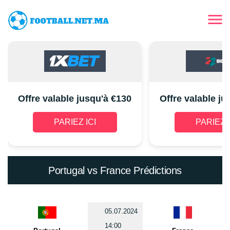
Offre valable jusqu'à €130
Offre valable ju
PARIEZ ICI
PARIEZ I
Portugal vs France Prédictions
05.07.2024
14:00