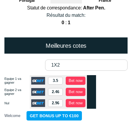
Portugal
France
Statut de correspondance:
After Pen.
Résultat du match:
0
:
1
Meilleures cotes
1X2
Equipe 1 va
Eq
3.5
Bet now
gagner
ga
Equipe 2 va
Eq
2.46
Bet now
gagner
ga
2.96
Bet now
Nul
Nu
Welcome
GET BONUS UP TO €100