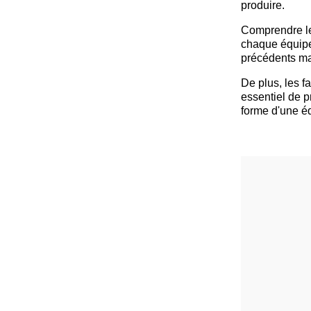
produire.
Comprendre les
chaque équipe
précédents mat
De plus, les f
essentiel de 
forme d'une éq