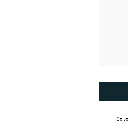
5
/
5
(
1
vote
)
lable jusqu’à € 100
PARIEZ ICI
Ce se