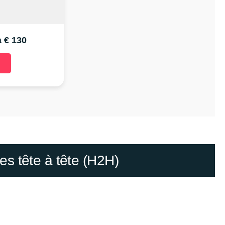
à € 130
es tête à tête (H2H)