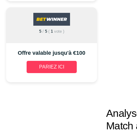
5
/
5
(
1
vote
)
Offre valable jusqu'à €100
PARIEZ ICI
Analyse
Match 