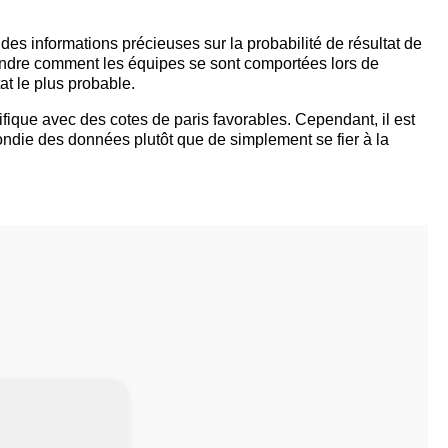
es informations précieuses sur la probabilité de résultat de
endre comment les équipes se sont comportées lors de
at le plus probable.
fique avec des cotes de paris favorables. Cependant, il est
ndie des données plutôt que de simplement se fier à la
u