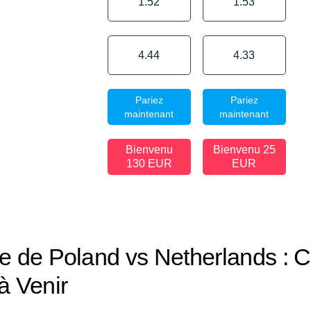
1.52
1.53
4.44
4.33
Pariez
Pariez
maintenant
maintenant
Bienvenu
Bienvenu 25
130 EUR
EUR
e de Poland vs Netherlands : Co
à Venir