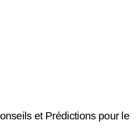
nseils et Prédictions pour le