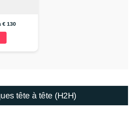
à € 130
ques tête à tête (H2H)