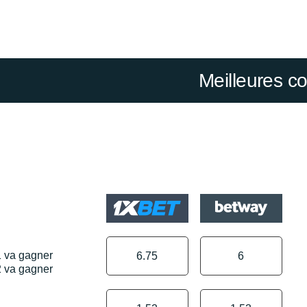
Meilleures c
 va gagner
6.75
6
 va gagner