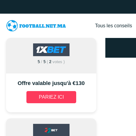
Tous les conseils
5
/
5
(
2
votes
)
Offre valable jusqu'à €130
PARIEZ ICI