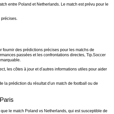
atch entre Poland et Netherlands. Le match est prévu pour le
 précises.
ur fournir des prédictions précises pour les matchs de
erformances passées et les confrontations directes, Tip.Soccer
remarquable.
t, les côtes à jour et d'autres informations utiles pour aider
e la prédiction du résultat d'un match de football ou de
Paris
tel que le match Poland vs Netherlands, qui est susceptible de