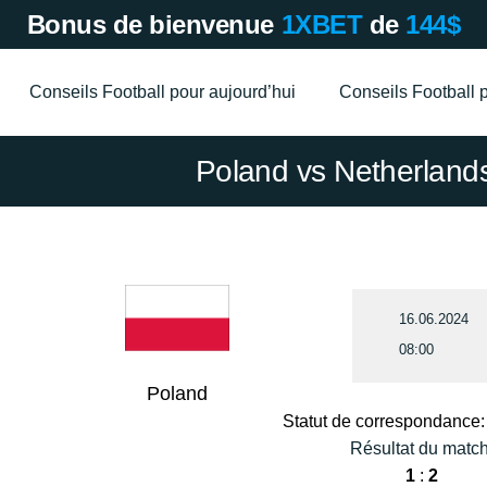
Bonus de bienvenue
1XBET
de
144$
Conseils Football pour aujourd’hui
Conseils Football 
Poland vs Netherlands
16.06.2024
08:00
Poland
Statut de correspondance
Résultat du match
1
:
2