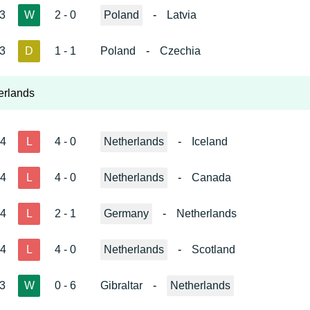
23
W
2 - 0
Poland
-
Latvia
23
D
1 - 1
Poland
-
Czechia
erlands
24
L
4 - 0
Netherlands
-
Iceland
24
L
4 - 0
Netherlands
-
Canada
24
L
2 - 1
Germany
-
Netherlands
24
L
4 - 0
Netherlands
-
Scotland
23
W
0 - 6
Gibraltar
-
Netherlands