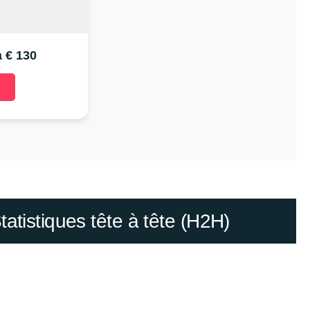
à € 130
tistiques tête à tête (H2H)