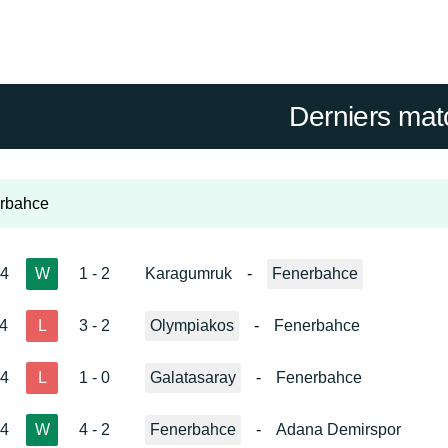
Derniers mat
rbahce
24
W
1 - 2
Karagumruk
-
Fenerbahce
24
L
3 - 2
Olympiakos
-
Fenerbahce
24
L
1 - 0
Galatasaray
-
Fenerbahce
24
W
4 - 2
Fenerbahce
-
Adana Demirspor