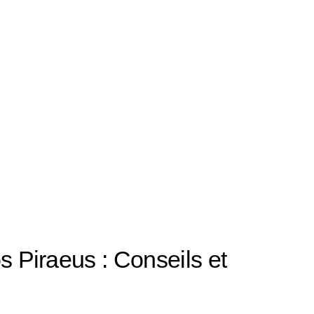
 Piraeus : Conseils et