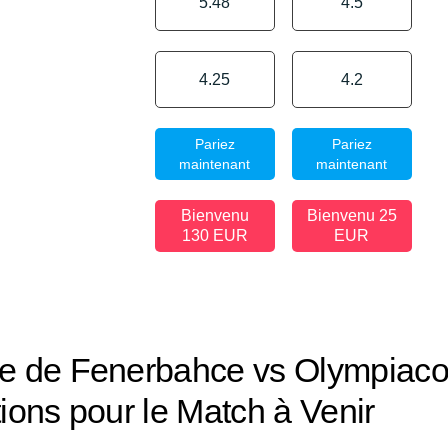
5.48
4.5
4.25
4.2
Pariez
Pariez
maintenant
maintenant
Bienvenu
Bienvenu 25
130 EUR
EUR
e de Fenerbahce vs Olympiacos
ions pour le Match à Venir