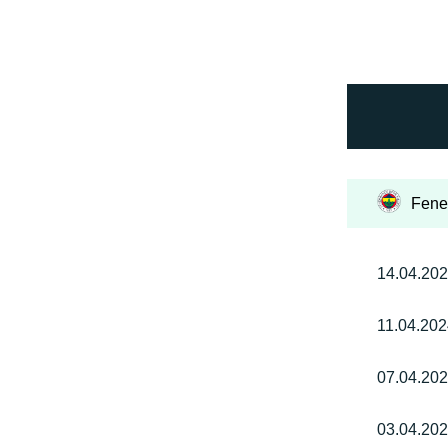
Fene
14.04.20
11.04.20
07.04.20
03.04.20