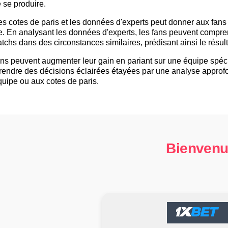
 se produire.
 cotes de paris et les données d'experts peut donner aux fans d
. En analysant les données d'experts, les fans peuvent compr
chs dans des circonstances similaires, prédisant ainsi le résult
ans peuvent augmenter leur gain en pariant sur une équipe spéci
prendre des décisions éclairées étayées par une analyse approfo
uipe ou aux cotes de paris.
Bienven