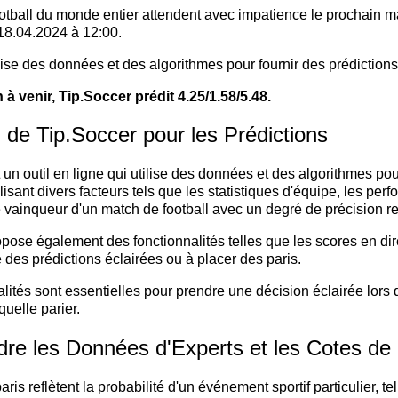
ootball du monde entier attendent avec impatience le prochain 
18.04.2024 à 12:00.
lise des données et des algorithmes pour fournir des prédictions
 à venir, Tip.Soccer prédit 4.25/1.58/5.48.
on de Tip.Soccer pour les Prédictions
 un outil en ligne qui utilise des données et des algorithmes po
tilisant divers facteurs tels que les statistiques d'équipe, les p
e vainqueur d'un match de football avec un degré de précision 
pose également des fonctionnalités telles que les scores en direc
re des prédictions éclairées ou à placer des paris.
lités sont essentielles pour prendre une décision éclairée lors d
quelle parier.
e les Données d'Experts et les Cotes de 
aris reflètent la probabilité d'un événement sportif particulier,