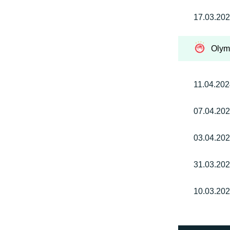
17.03.20
Olym
11.04.20
07.04.20
03.04.20
31.03.20
10.03.20