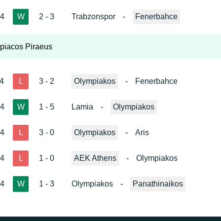
24
W
2 - 3
Trabzonspor
-
Fenerbahce
piacos Piraeus
24
L
3 - 2
Olympiakos
-
Fenerbahce
24
W
1 - 5
Lamia
-
Olympiakos
24
L
3 - 0
Olympiakos
-
Aris
24
L
1 - 0
AEK Athens
-
Olympiakos
24
W
1 - 3
Olympiakos
-
Panathinaikos