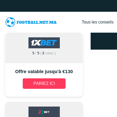
Tous les conseils
5
/
5
(
2
votes
)
Offre valable jusqu'à €130
PARIEZ ICI