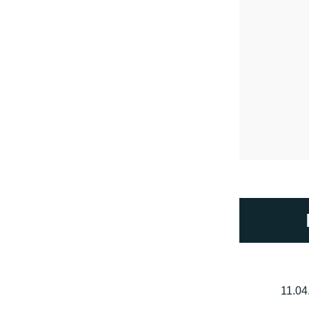
5
/
5
(
1
vote
)
lable jusqu’à € 100
PARIEZ ICI
11.04