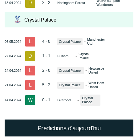
Wolverhampton
D
-
2 - 2
13.04.2024
Nottingham Forest
Wanderers
Crystal Palace
Manchester
L
-
4 - 0
06.05.2024
Crystal Palace
Utd
Crystal
D
-
1 - 1
27.04.2024
Fulham
Palace
Newcastle
L
-
2 - 0
24.04.2024
Crystal Palace
United
West Ham
L
-
5 - 2
21.04.2024
Crystal Palace
United
Crystal
W
-
0 - 1
14.04.2024
Liverpool
Palace
Prédictions d'aujourd'hui