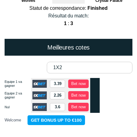
Wolves
Crystal Palace
Statut de correspondance:
Finished
Résultat du match:
1
:
3
Meilleures cotes
1X2
Equipe 1 va
Eq
3.39
Bet now
gagner
ga
Equipe 2 va
Eq
2.26
Bet now
gagner
ga
3.6
Bet now
Nul
Nu
Welcome
GET BONUS UP TO €100