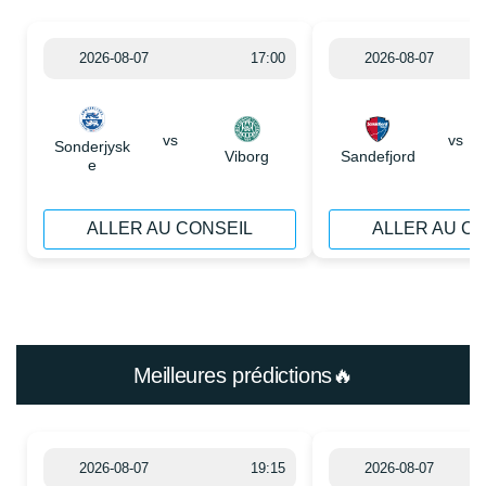
2026-08-07
17:00
2026-08-07
vs
vs
Sonderjysk
Viborg
Sandefjord
e
ALLER AU CONSEIL
ALLER AU C
Meilleures prédictions🔥
2026-08-07
19:15
2026-08-07