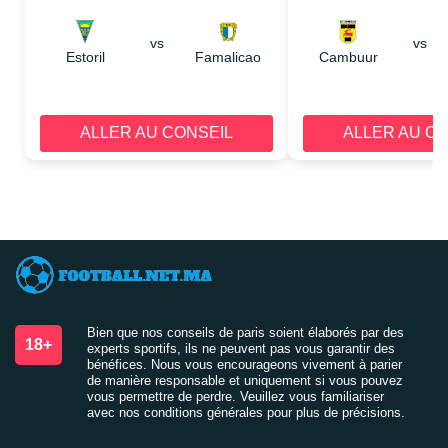
vs
vs
Estoril
Famalicao
Cambuur
ALLER AU CONSEIL
ALLER AU C
Bien que nos conseils de paris soient élaborés par des
18+
experts sportifs, ils ne peuvent pas vous garantir des
bénéfices. Nous vous encourageons vivement à parier
de manière responsable et uniquement si vous pouvez
vous permettre de perdre. Veuillez vous familiariser
avec nos conditions générales pour plus de précisions.