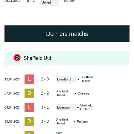
-
5 - 2
05.11.2022
Burnley
United
Derniers matchs
Sheffield Utd
Sheffield
L
-
2 - 0
13.04.2024
Brentford
United
Sheffield
D
-
2 - 2
07.04.2024
Chelsea
United
Sheffield
L
-
3 - 1
04.04.2024
Liverpool
United
Sheffield
D
-
3 - 3
30.03.2024
Fulham
United
AFC