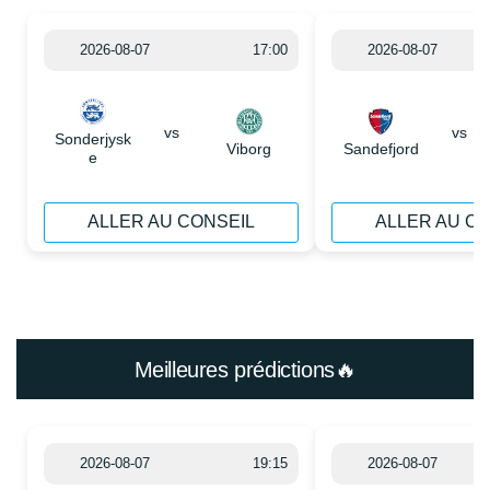
2026-08-07
17:00
2026-08-07
vs
vs
Sonderjysk
Viborg
Sandefjord
e
ALLER AU CONSEIL
ALLER AU C
Meilleures prédictions🔥
2026-08-07
19:15
2026-08-07