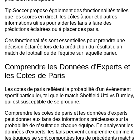
Tip.Soccer propose également des fonctionnalités telles
que les scores en direct, les côtes à jour et d'autres
informations utiles pour aider les fans à faire des
prédictions éclairées ou à placer des paris.
Ces fonctionnalités sont essentielles pour prendre une
décision éclairée lors de la prédiction du résultat d'un
match de football ou de l'équipe sur laquelle parier.
Comprendre les Données d'Experts et
les Cotes de Paris
Les cotes de paris reflètent la probabilité d'un événement
sportif particulier, tel que le match Sheffield Utd vs Burnley,
qui est susceptible de se produire.
Comprendre les cotes de paris et les données d'experts
peut donner aux fans des informations précieuses sur la
probabilité de résultat de chaque équipe. En analysant les
données d'experts, les fans peuvent comprendre comment
les équipes se sont comportées lors de précédents matchs