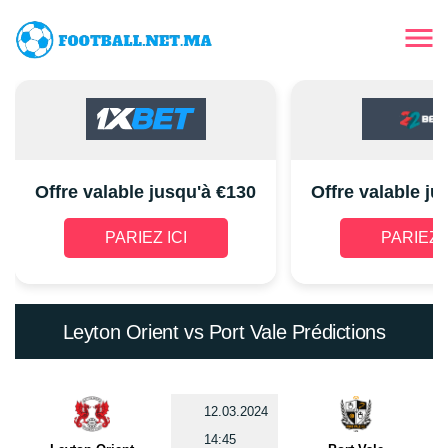
Offre valable jusqu'à €130
Offre valable ju
PARIEZ ICI
PARIEZ I
Leyton Orient vs Port Vale Prédictions
12.03.2024
14:45