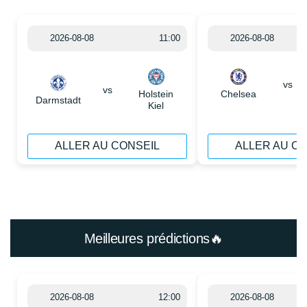
2026-08-08
11:00
2026-08-08
vs
vs
Holstein
Chelsea
Darmstadt
Kiel
ALLER AU CONSEIL
ALLER AU C
Meilleures prédictions🔥
2026-08-08
12:00
2026-08-08