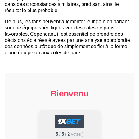
dans des circonstances similaires, prédisant ainsi le
résultat le plus probable.
De plus, les fans peuvent augmenter leur gain en pariant
sur une équipe spécifique avec des cotes de paris
favorables. Cependant, il est essentiel de prendre des
décisions éclairées étayées par une analyse approfondie
des données plutôt que de simplement se fier à la forme
d'une équipe ou aux cotes de paris.
Bienvenu
5
/
5
(
2
votes
)