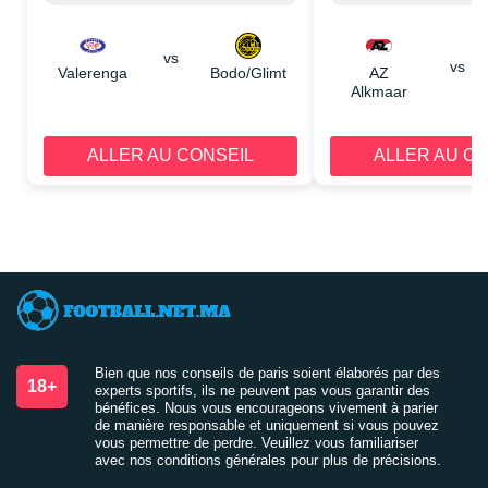
vs
vs
Valerenga
Bodo/Glimt
AZ
Alkmaar
ALLER AU CONSEIL
ALLER AU C
Bien que nos conseils de paris soient élaborés par des
18+
experts sportifs, ils ne peuvent pas vous garantir des
bénéfices. Nous vous encourageons vivement à parier
de manière responsable et uniquement si vous pouvez
vous permettre de perdre. Veuillez vous familiariser
avec nos conditions générales pour plus de précisions.