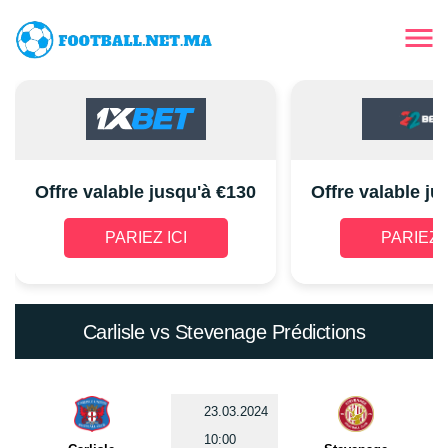
Offre valable jusqu'à €130
Offre valable ju
PARIEZ ICI
PARIEZ I
Carlisle vs Stevenage Prédictions
23.03.2024
10:00