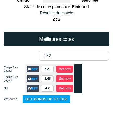
Carlisle
Stevenage
Statut de correspondance:
Finished
Résultat du match:
2
:
2
Meilleures cotes
1X2
Equipe 1 va
Eq
7.21
Bet now
gagner
ga
Equipe 2 va
Eq
1.48
Bet now
gagner
ga
4.2
Bet now
Nul
Nu
Welcome
GET BONUS UP TO €100