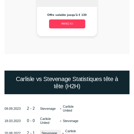
Offre valable jusqu’à € 130
PARIEZ ICI
Carlisle vs Stevenage Statistiques tête à
tête (H2H)
Carlisle
-
2 - 2
09.09.2023
Stevenage
United
Carlisle
-
0 - 0
18.03.2023
Stevenage
United
Carlisle
-
2 - 1
20.08.2022
Stevenage