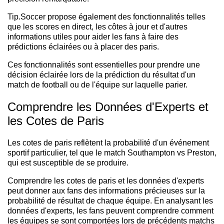
Tip.Soccer propose également des fonctionnalités telles
que les scores en direct, les côtes à jour et d'autres
informations utiles pour aider les fans à faire des
prédictions éclairées ou à placer des paris.
Ces fonctionnalités sont essentielles pour prendre une
décision éclairée lors de la prédiction du résultat d'un
match de football ou de l'équipe sur laquelle parier.
Comprendre les Données d'Experts et
les Cotes de Paris
Les cotes de paris reflètent la probabilité d'un événement
sportif particulier, tel que le match Southampton vs Preston,
qui est susceptible de se produire.
Comprendre les cotes de paris et les données d'experts
peut donner aux fans des informations précieuses sur la
probabilité de résultat de chaque équipe. En analysant les
données d'experts, les fans peuvent comprendre comment
les équipes se sont comportées lors de précédents matchs