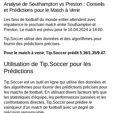
Analyse de Southampton vs Preston : Conseils
et Prédictions pour le Match à Venir
Les fans de football du monde entier attendent avec
impatience le prochain match entre Southampton et
Preston. Le match est prévu pour le 16.04.2024 à 14:00.
Tip.Soccer utilise des données et des algorithmes pour
fournir des prédictions précises.
Pour le match à venir, Tip.Soccer prédit 5.36/1.35/9.47.
Utilisation de Tip.Soccer pour les
Prédictions
Tip.Soccer est un outil en ligne qui utilise des données et
des algorithmes pour fournir des prédictions précises pour
les matchs de football. En utilisant divers facteurs tels que
les statistiques d'équipe, les performances passées et les
confrontations directes, Tip.Soccer peut prédire le
vainqueur d'un match de football avec un degré de
précision remarquable.