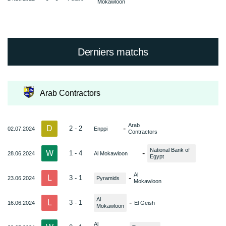
Mokawloon
Derniers matchs
Arab Contractors
Arab
D
-
2 - 2
02.07.2024
Enppi
Contractors
National Bank of
W
-
1 - 4
28.06.2024
Al Mokawloon
Egypt
Al
L
-
3 - 1
23.06.2024
Pyramids
Mokawloon
Al
L
-
3 - 1
16.06.2024
El Geish
Mokawloon
Al