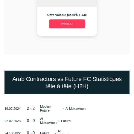
Offre valable jusqu’à € 130
PARIEZ ICI
Arab Contractors vs Future FC Statistiques
tête à tête (H2H)
Modern
-
2 - 2
19.02.2024
Al Mokawloon
Future
Al
-
0 - 0
22.02.2023
Future
Mokawloon
Al
-
0 - 0
24.10.2022
Future