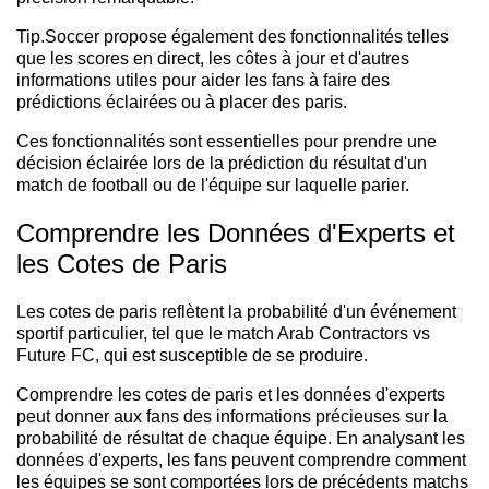
Tip.Soccer propose également des fonctionnalités telles
que les scores en direct, les côtes à jour et d'autres
informations utiles pour aider les fans à faire des
prédictions éclairées ou à placer des paris.
Ces fonctionnalités sont essentielles pour prendre une
décision éclairée lors de la prédiction du résultat d'un
match de football ou de l'équipe sur laquelle parier.
Comprendre les Données d'Experts et
les Cotes de Paris
Les cotes de paris reflètent la probabilité d'un événement
sportif particulier, tel que le match Arab Contractors vs
Future FC, qui est susceptible de se produire.
Comprendre les cotes de paris et les données d'experts
peut donner aux fans des informations précieuses sur la
probabilité de résultat de chaque équipe. En analysant les
données d'experts, les fans peuvent comprendre comment
les équipes se sont comportées lors de précédents matchs