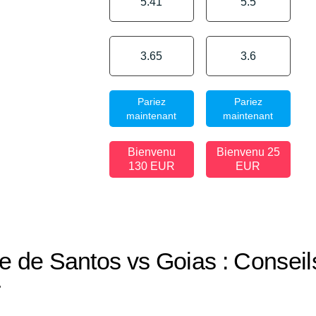
5.41
5.5
3.65
3.6
Pariez
Pariez
maintenant
maintenant
Bienvenu
Bienvenu 25
130 EUR
EUR
e de Santos vs Goias : Conseils
r