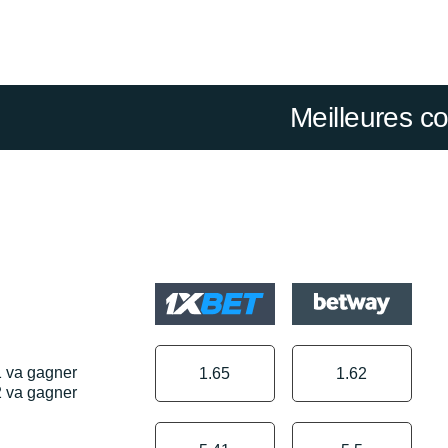
Meilleures c
 va gagner
1.65
1.62
 va gagner