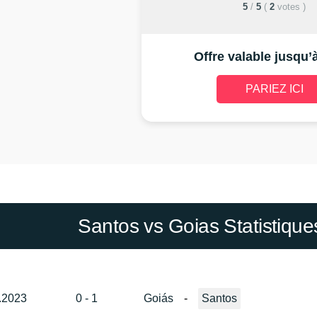
5
/
5
(
2
votes
)
Offre valable jusqu’
PARIEZ ICI
Santos vs Goias Statistiques
.2023
0 - 1
Goiás
-
Santos