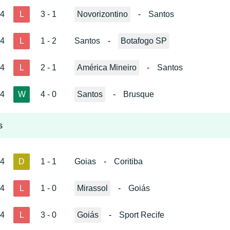
24
L
3 - 1
Novorizontino
-
Santos
24
L
1 - 2
Santos
-
Botafogo SP
24
L
2 - 1
América Mineiro
-
Santos
24
W
4 - 0
Santos
-
Brusque
s
24
D
1 - 1
Goias
-
Coritiba
24
L
1 - 0
Mirassol
-
Goiás
24
L
3 - 0
Goiás
-
Sport Recife