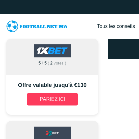
Tous les conseils
5
/
5
(
2
votes
)
Offre valable jusqu'à €130
PARIEZ ICI