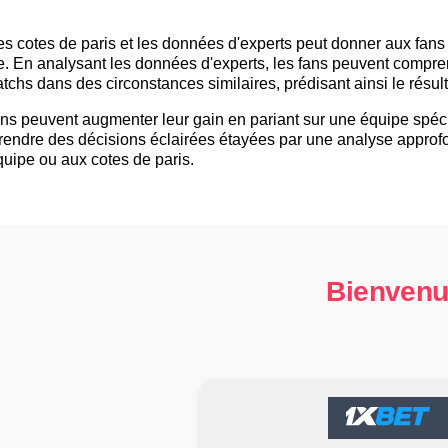
 cotes de paris et les données d'experts peut donner aux fans d
. En analysant les données d'experts, les fans peuvent compr
chs dans des circonstances similaires, prédisant ainsi le résult
ans peuvent augmenter leur gain en pariant sur une équipe spéci
prendre des décisions éclairées étayées par une analyse approfo
uipe ou aux cotes de paris.
Bienven