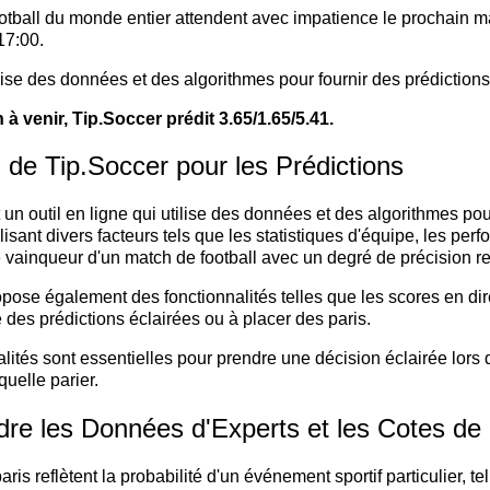
otball du monde entier attendent avec impatience le prochain m
17:00.
lise des données et des algorithmes pour fournir des prédictions
 à venir, Tip.Soccer prédit 3.65/1.65/5.41.
on de Tip.Soccer pour les Prédictions
 un outil en ligne qui utilise des données et des algorithmes po
tilisant divers facteurs tels que les statistiques d'équipe, les p
e vainqueur d'un match de football avec un degré de précision 
pose également des fonctionnalités telles que les scores en direc
re des prédictions éclairées ou à placer des paris.
lités sont essentielles pour prendre une décision éclairée lors d
quelle parier.
e les Données d'Experts et les Cotes de 
aris reflètent la probabilité d'un événement sportif particulier, 