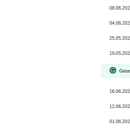
08.06.20
04.06.20
25.05.20
19.05.20
Goia
16.06.20
12.06.20
01.06.20