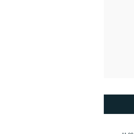
5
/
5
(
1
vote
)
lable jusqu’à € 100
PARIEZ ICI