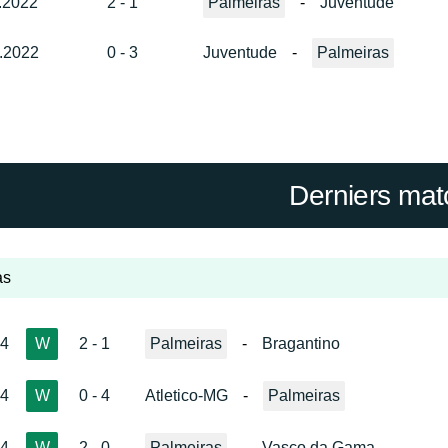
.2022
2 - 1
Palmeiras
-
Juventude
.2022
0 - 3
Juventude
-
Palmeiras
Derniers mat
as
24
W
2 - 1
Palmeiras
-
Bragantino
24
W
0 - 4
Atletico-MG
-
Palmeiras
24
W
2 - 0
Palmeiras
-
Vasco da Gama