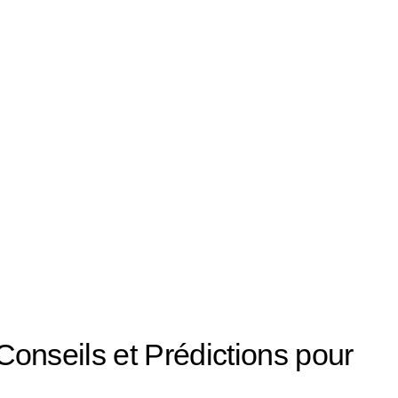
onseils et Prédictions pour