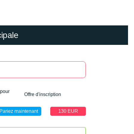
cipale
 pour
Offre d'inscription
Pariez maintenant
130 EUR