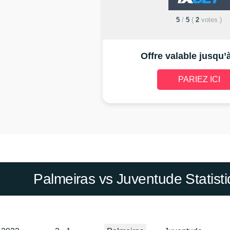
5
/
5
(
2
votes
)
Offre valable jusqu’
PARIEZ ICI
Palmeiras vs Juventude Statisti