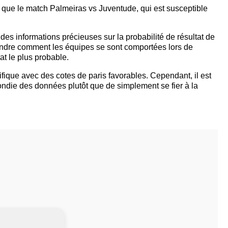
tel que le match Palmeiras vs Juventude, qui est susceptible
es informations précieuses sur la probabilité de résultat de
endre comment les équipes se sont comportées lors de
at le plus probable.
fique avec des cotes de paris favorables. Cependant, il est
ndie des données plutôt que de simplement se fier à la
u