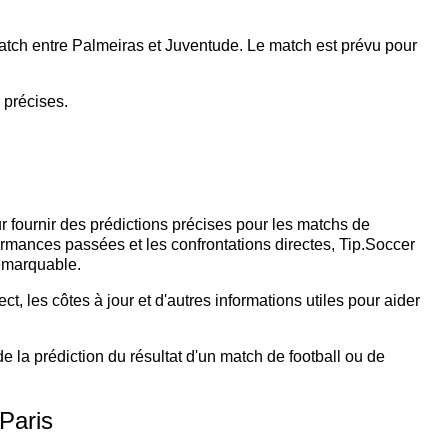
atch entre Palmeiras et Juventude. Le match est prévu pour
 précises.
ur fournir des prédictions précises pour les matchs de
erformances passées et les confrontations directes, Tip.Soccer
remarquable.
t, les côtes à jour et d'autres informations utiles pour aider
e la prédiction du résultat d'un match de football ou de
Paris