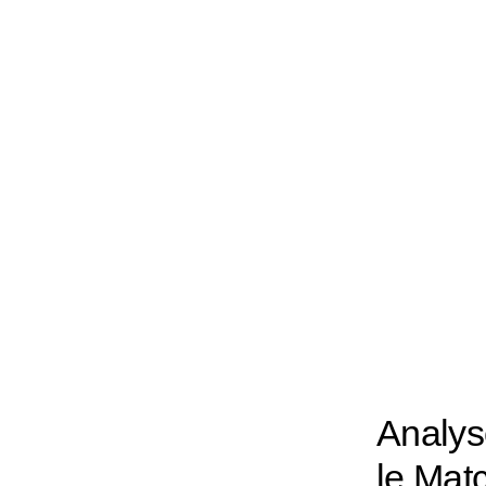
Analys
le Mat