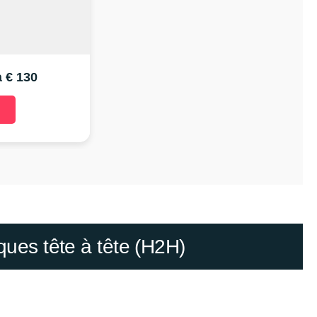
à € 130
ques tête à tête (H2H)