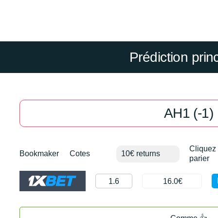
Prédiction prin
AH1 (-1)
Cliquez
Bookmaker
Cotes
10€ returns
parier
1.6
16.0€