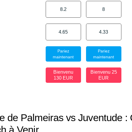
8.2
8
4.65
4.33
Pariez
Pariez
maintenant
maintenant
Bienvenu
Bienvenu 25
130 EUR
EUR
e de Palmeiras vs Juventude : C
ch à Venir